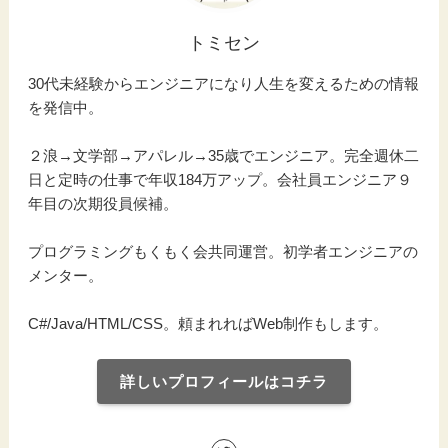
トミセン
30代未経験からエンジニアになり人生を変えるための情報
を発信中。
２浪→文学部→アパレル→35歳でエンジニア。完全週休二
日と定時の仕事で年収184万アップ。会社員エンジニア９
年目の次期役員候補。
プログラミングもくもく会共同運営。初学者エンジニアの
メンター。
C#/Java/HTML/CSS。頼まれればWeb制作もします。
詳しいプロフィールはコチラ