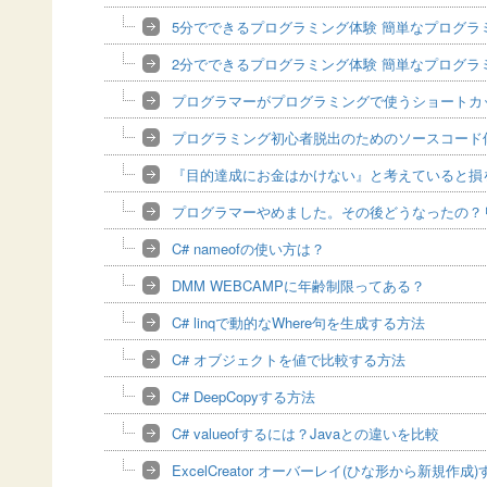
5分でできるプログラミング体験 簡単なプログラ
2分でできるプログラミング体験 簡単なプログラ
プログラマーがプログラミングで使うショートカッ
プログラミング初心者脱出のためのソースコード
『目的達成にお金はかけない』と考えていると損
プログラマーやめました。その後どうなったの？
C# nameofの使い方は？
DMM WEBCAMPに年齢制限ってある？
C# linqで動的なWhere句を生成する方法
C# オブジェクトを値で比較する方法
C# DeepCopyする方法
C# valueofするには？Javaとの違いを比較
ExcelCreator オーバーレイ(ひな形から新規作成