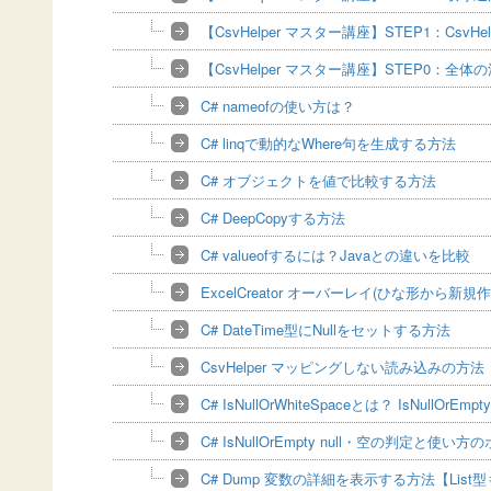
【CsvHelper マスター講座】STEP1：Csv
【CsvHelper マスター講座】STEP0：全体
C# nameofの使い方は？
C# linqで動的なWhere句を生成する方法
C# オブジェクトを値で比較する方法
C# DeepCopyする方法
C# valueofするには？Javaとの違いを比較
ExcelCreator オーバーレイ(ひな形から新
C# DateTime型にNullをセットする方法
CsvHelper マッピングしない読み込みの方法
C# IsNullOrWhiteSpaceとは？ IsNullOrEm
C# IsNullOrEmpty null・空の判定と使い
C# Dump 変数の詳細を表示する方法【List