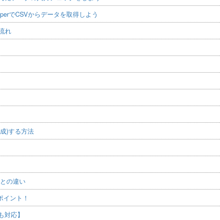
HelperでCSVからデータを取得しよう
の流れ
規作成)する方法
ptyとの違い
方のポイント！
型も対応】