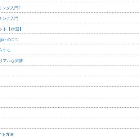
ミング入門2
ミング入門
ト【23選】
修正のコツ
をする
リアルな実情
)する方法