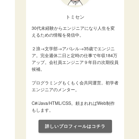
トミセン
30代未経験からエンジニアになり人生を変
えるための情報を発信中。
２浪→文学部→アパレル→35歳でエンジニ
ア。完全週休二日と定時の仕事で年収184万
アップ。会社員エンジニア９年目の次期役員
候補。
プログラミングもくもく会共同運営。初学者
エンジニアのメンター。
C#/Java/HTML/CSS。頼まれればWeb制作
もします。
詳しいプロフィールはコチラ