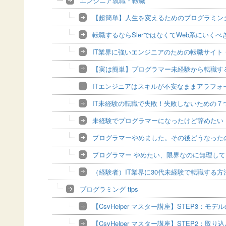
エンジニア就職・転職
【超簡単】人生を変えるためのプログラミン
転職するならSlerではなくてWeb系にいく
IT業界に強いエンジニアのための転職サイト
【実は簡単】プログラマー未経験から転職する
ITエンジニアはスキルが不安なままアラフォ
IT未経験の転職で失敗！失敗しないための７
未経験でプログラマーになったけど辞めたい
プログラマーやめました。その後どうなった
プログラマー やめたい、限界なのに無理し
（経験者）IT業界に30代未経験で転職する方
プログラミング tips
【CsvHelper マスター講座】STEP3：モ
【CsvHelper マスター講座】STEP2：