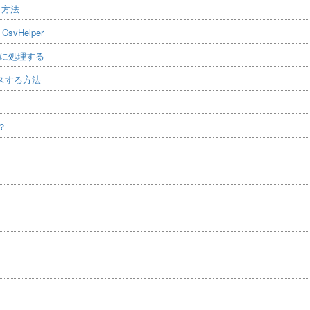
う方法
vHelper
先に処理する
カスする方法
？