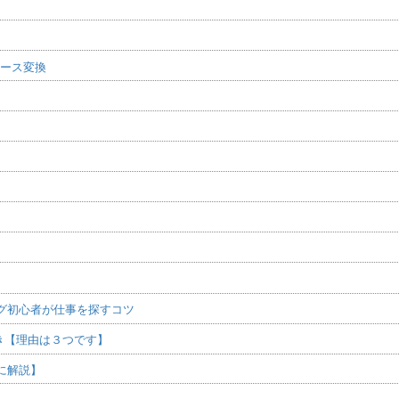
ケース変換
グ初心者が仕事を探すコツ
べき【理由は３つです】
に解説】