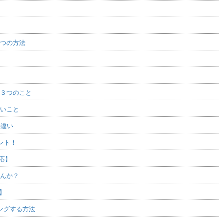
３つの方法
き３つのこと
ないこと
との違い
イント！
対応】
せんか？
授】
ッピングする方法