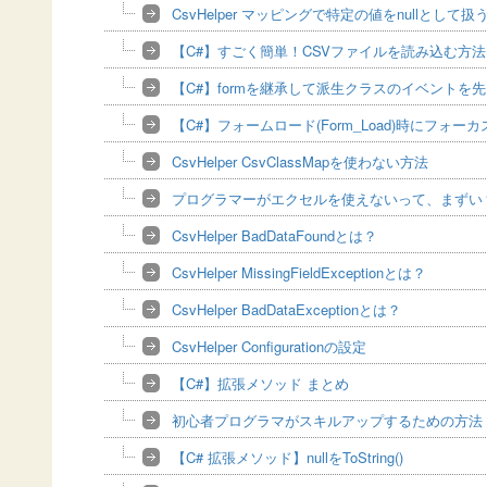
CsvHelper マッピングで特定の値をnullとして扱
【C#】すごく簡単！CSVファイルを読み込む方法 Cs
【C#】formを継承して派生クラスのイベントを
【C#】フォームロード(Form_Load)時にフォー
CsvHelper CsvClassMapを使わない方法
プログラマーがエクセルを使えないって、まずい
CsvHelper BadDataFoundとは？
CsvHelper MissingFieldExceptionとは？
CsvHelper BadDataExceptionとは？
CsvHelper Configurationの設定
【C#】拡張メソッド まとめ
初心者プログラマがスキルアップするための方法
【C# 拡張メソッド】nullをToString()