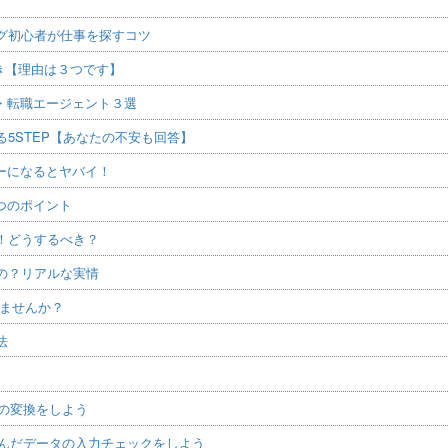
グ初心者が仕事を探すコツ
べき【理由は３つです】
・転職エージェント３選
5STEP【あなたの不安も回答】
ーになるとヤバイ！
つのポイント
！どうするべき？
の？リアルな実情
てませんか？
法
デルの変換をしよう
取り込んだデータの入力チェックをしよう