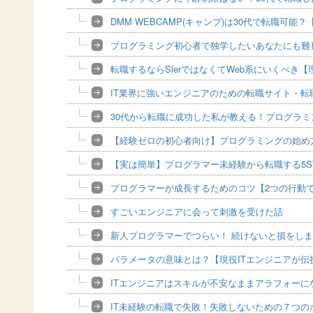
DMM WEBCAMP(キャンプ)は30代で転職可
プログラミング初心者で独学したいあなたにも難
転職するならSlerではなくてWeb系にいくべき
IT業界に強いエンジニアのための転職サイト・転
30代から転職に成功した私が教える！プログラ
【経験ゼロの初心者向け】プログラミングの始め
【実は簡単】プログラマー未経験から転職する5S
プログラマーが成長するためのコツ【2つの行動
すごいエンジニアに会って刺激を受けた話
新人プログラマーでつらい！ 続けないと損をし
パラメータの意味とは？【現役ITエンジニアが伝
ITエンジニアはスキルが不安なままアラフォーに
IT未経験の転職で失敗！失敗しないための７つの