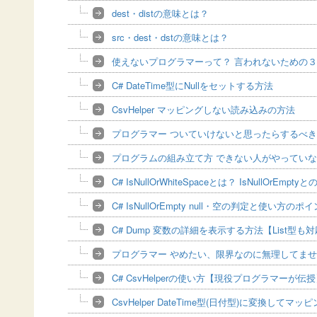
dest・distの意味とは？
src・dest・dstの意味とは？
使えないプログラマーって？ 言われないための
C# DateTime型にNullをセットする方法
CsvHelper マッピングしない読み込みの方法
プログラマー ついていけないと思ったらするべ
プログラムの組み立て方 できない人がやってい
C# IsNullOrWhiteSpaceとは？ IsNullOrEmpty
C# IsNullOrEmpty null・空の判定と使い方のポ
C# Dump 変数の詳細を表示する方法【List型も
プログラマー やめたい、限界なのに無理してま
C# CsvHelperの使い方【現役プログラマーが伝
CsvHelper DateTime型(日付型)に変換してマ