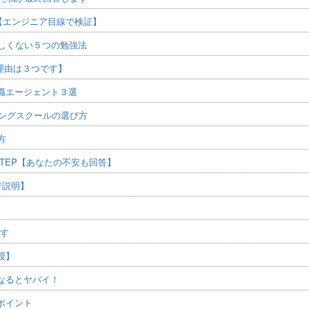
能？【エンジニア目線で検証】
しくない５つの勉強法
【理由は３つです】
職エージェント３選
ミングスクールの選び方
方
TEP【あなたの不安も回答】
で説明】
ます
授】
なるとヤバイ！
ポイント