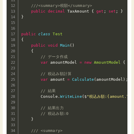
///<summary>税額</summary>
public
decimal
 TaxAmount 
{
get
;
set
;
}
}
public
class
Test
{
public
void
Main
(
)
{
// データ作成
var
 amountModel 
=
new
AmountModel
{
 Co
// 税込み額計算
var
 amount 
=
Calculate
(
amountModel
)
;
// 結果
        Console
.
WriteLine
(
$
"税込み額:{amount.ToS
// 結果出力
// 税込み額:0
}
/// <summary>