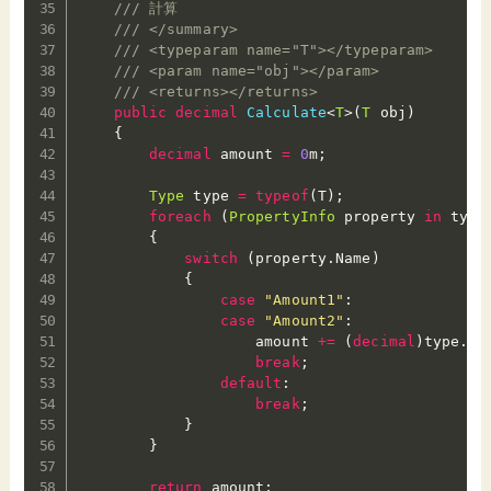
/// 計算
/// </summary>
/// <typeparam name="T"></typeparam>
/// <param name="obj"></param>
/// <returns></returns>
public
decimal
Calculate
<
T
>
(
T
 obj
)
{
decimal
 amount 
=
0
m
;
Type
 type 
=
typeof
(
T
)
;
foreach
(
PropertyInfo
 property 
in
 type
{
switch
(
property
.
Name
)
{
case
"Amount1"
:
case
"Amount2"
:
                    amount 
+=
(
decimal
)
type
.
Ge
break
;
default
:
break
;
}
}
return
 amount
;