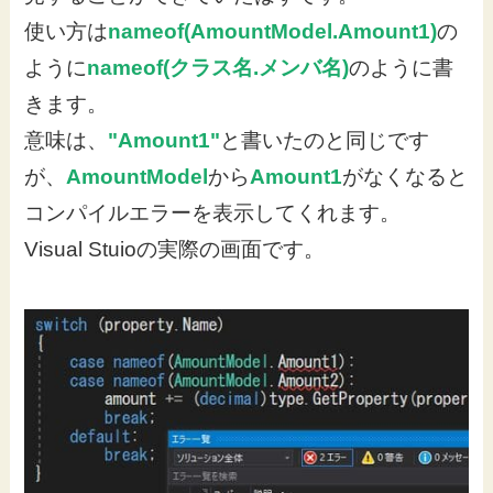
使い方は
nameof(AmountModel.Amount1)
の
ように
nameof(クラス名.メンバ名)
のように書
きます。
意味は、
"Amount1"
と書いたのと同じです
が、
AmountModel
から
Amount1
がなくなると
コンパイルエラーを表示してくれます。
Visual Stuioの実際の画面です。