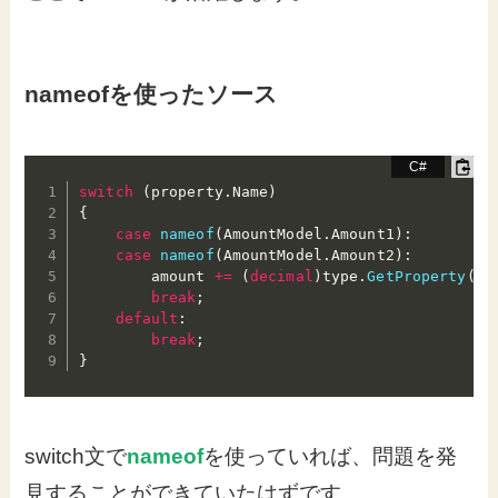
nameofを使ったソース
switch
(
property
.
Name
)
{
case
nameof
(
AmountModel
.
Amount1
)
:
case
nameof
(
AmountModel
.
Amount2
)
:
        amount 
+=
(
decimal
)
type
.
GetProperty
(
pr
break
;
default
:
break
;
}
switch文で
nameof
を使っていれば、問題を発
見することができていたはずです。