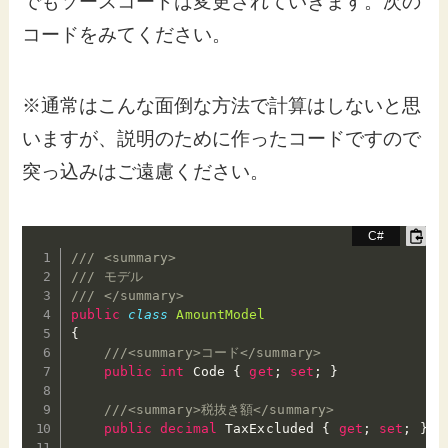
でもソースコードは変更されていきます。次の
コードをみてください。
※通常はこんな面倒な方法で計算はしないと思
いますが、説明のために作ったコードですので
突っ込みはご遠慮ください。
/// <summary>
/// モデル
/// </summary>
public
class
AmountModel
{
///<summary>コード</summary>
public
int
 Code 
{
get
;
set
;
}
///<summary>税抜き額</summary>
public
decimal
 TaxExcluded 
{
get
;
set
;
}