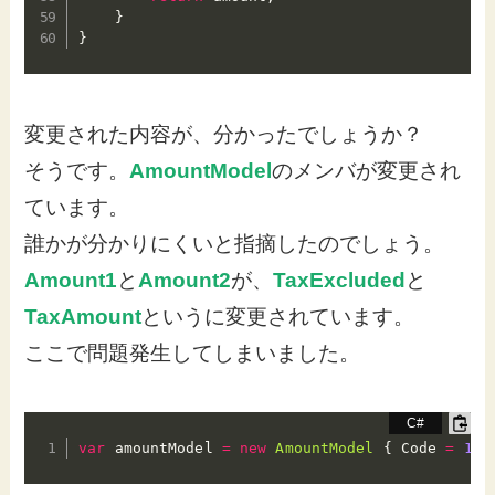
}
}
変更された内容が、分かったでしょうか？
そうです。
AmountModel
のメンバが変更され
ています。
誰かが分かりにくいと指摘したのでしょう。
Amount1
と
Amount2
が、
TaxExcluded
と
TaxAmount
というに変更されています。
ここで問題発生してしまいました。
var
 amountModel 
=
new
AmountModel
{
 Code 
=
111