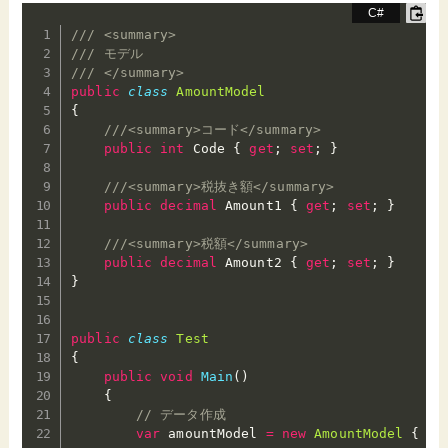
/// <summary>
/// モデル
/// </summary>
public
class
AmountModel
{
///<summary>コード</summary>
public
int
 Code 
{
get
;
set
;
}
///<summary>税抜き額</summary>
public
decimal
 Amount1 
{
get
;
set
;
}
///<summary>税額</summary>
public
decimal
 Amount2 
{
get
;
set
;
}
}
public
class
Test
{
public
void
Main
(
)
{
// データ作成
var
 amountModel 
=
new
AmountModel
{
 Co