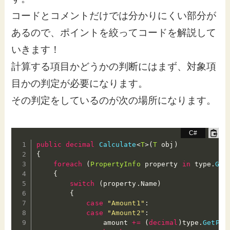
コードとコメントだけでは分かりにくい部分が
あるので、ポイントを絞ってコードを解説して
いきます！
計算する項目かどうかの判断にはまず、対象項
目かの判定が必要になります。
その判定をしているのが次の場所になります。
public
decimal
Calculate
<
T
>
(
T
 obj
)
{
foreach
(
PropertyInfo
 property 
in
 type
.
Get
{
switch
(
property
.
Name
)
{
case
"Amount1"
:
case
"Amount2"
:
                amount 
+=
(
decimal
)
type
.
GetPro