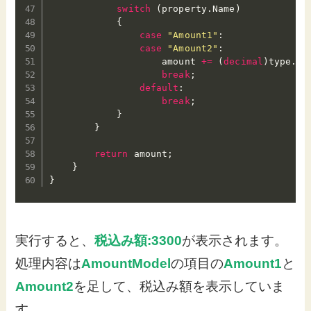
switch
(
property
.
Name
)
{
case
"Amount1"
:
case
"Amount2"
:
                    amount 
+=
(
decimal
)
type
.
Ge
break
;
default
:
break
;
}
}
return
 amount
;
}
}
実行すると、
税込み額:3300
が表示されます。
処理内容は
AmountModel
の項目の
Amount1
と
Amount2
を足して、税込み額を表示していま
す。