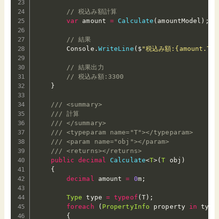
// 税込み額計算
var
 amount 
=
Calculate
(
amountModel
)
;
// 結果
        Console
.
WriteLine
(
$
"税込み額:{amount.ToS
// 結果出力
// 税込み額:3300
}
/// <summary>
/// 計算
/// </summary>
/// <typeparam name="T"></typeparam>
/// <param name="obj"></param>
/// <returns></returns>
public
decimal
Calculate
<
T
>
(
T
 obj
)
{
decimal
 amount 
=
0
m
;
Type
 type 
=
typeof
(
T
)
;
foreach
(
PropertyInfo
 property 
in
 type
{