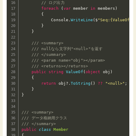
// ログ出力
foreach
(
var
 member 
in
 members
)
{
            Console
.
WriteLine
(
$
"Seq:{ValueOf(m
}
}
/// <summary>
/// nullなら文字列"<null>"を返す
/// </summary>
/// <param name="obj"></param>
/// <returns></returns>
public
string
ValueOf
(
object
 obj
)
{
return
 obj
?.
ToString
(
)
??
"<null>"
;
}
}
/// <summary>
/// データ格納用クラス
/// </summary>
public
class
Member
{