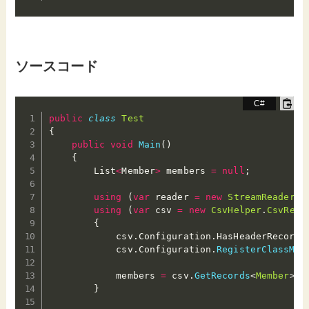
ソースコード
public
class
Test
{
public
void
Main
(
)
{
        List
<
Member
>
 members 
=
null
;
using
(
var
 reader 
=
new
StreamReader
(
@
using
(
var
 csv 
=
new
CsvHelper
.
CsvRead
{
            csv
.
Configuration
.
HasHeaderRecord 
            csv
.
Configuration
.
RegisterClassMap
            members 
=
 csv
.
GetRecords
<
Member
>
(
)
}