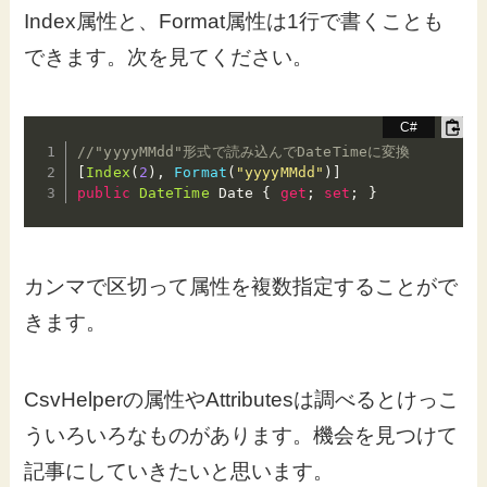
Index属性と、Format属性は1行で書くことも
できます。次を見てください。
//"yyyyMMdd"形式で読み込んでDateTimeに変換
[
Index
(
2
)
,
Format
(
"yyyyMMdd"
)
]
public
DateTime
 Date 
{
get
;
set
;
}
カンマで区切って属性を複数指定することがで
きます。
CsvHelperの属性やAttributesは調べるとけっこ
ういろいろなものがあります。機会を見つけて
記事にしていきたいと思います。