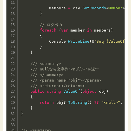
            members 
=
 csv
.
GetRecords
<
Member
>
(
)
}
// ログ出力
foreach
(
var
 member 
in
 members
)
{
            Console
.
WriteLine
(
$
"Seq:{ValueOf(m
}
}
/// <summary>
/// nullなら文字列"<null>"を返す
/// </summary>
/// <param name="obj"></param>
/// <returns></returns>
public
string
ValueOf
(
object
 obj
)
{
return
 obj
?.
ToString
(
)
??
"<null>"
;
}
}
/// <summary>