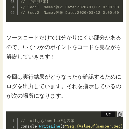
// 【実行結果】
// Seq:1  Name:鈴木 Date:2020/03/12 0:00:00  Nu
// Seq:2  Name:佐藤 Date:2020/03/12 0:00:00  Nu
ソースコードだけでは分かりにくい部分がある
ので、いくつかのポイントをコードを見ながら
解説していきます！
今回は実行結果がどうなったか確認するために
ログを出力しています。それを指示しているの
が次の場所になります。
// nullなら"<null>"を表示
Console
.
WriteLine
(
$
"Seq:{ValueOf(member.Seq)} 