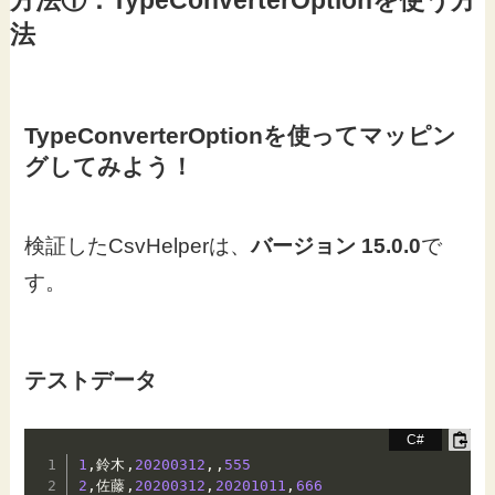
方法①：TypeConverterOptionを使う方
法
TypeConverterOptionを使ってマッピン
グしてみよう！
検証したCsvHelperは、
バージョン 15.0.0
で
す。
テストデータ
1
,
鈴木
,
20200312
,
,
555
2
,
佐藤
,
20200312
,
20201011
,
666