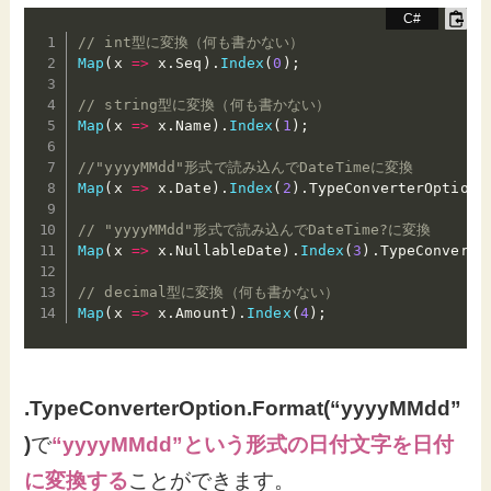
// int型に変換（何も書かない）
Map
(
x 
=>
 x
.
Seq
)
.
Index
(
0
)
;
// string型に変換（何も書かない）
Map
(
x 
=>
 x
.
Name
)
.
Index
(
1
)
;
//"yyyyMMdd"形式で読み込んでDateTimeに変換
Map
(
x 
=>
 x
.
Date
)
.
Index
(
2
)
.
TypeConverterOption
.
// "yyyyMMdd"形式で読み込んでDateTime?に変換
Map
(
x 
=>
 x
.
NullableDate
)
.
Index
(
3
)
.
TypeConverte
// decimal型に変換（何も書かない）
Map
(
x 
=>
 x
.
Amount
)
.
Index
(
4
)
;
.TypeConverterOption.Format(“yyyyMMdd”
)
で
“yyyyMMdd”という形式の日付文字を日付
に変換する
ことができます。