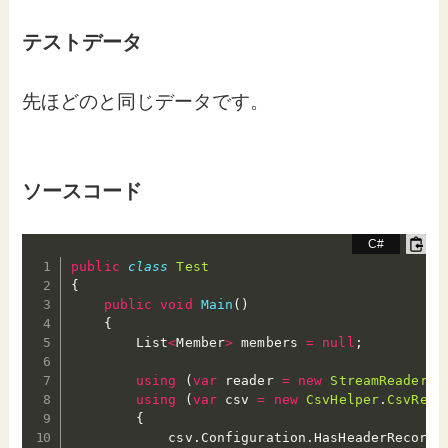
テストデータ
先ほどのと同じデータです。
ソースコード
public
class
Test
{
public
void
Main
(
)
{
        List
<
Member
>
 members 
=
null
;
using
(
var
 reader 
=
new
StreamReader
(
@
using
(
var
 csv 
=
new
CsvHelper
.
CsvRead
{
            csv
.
Configuration
.
HasHeaderRecord 