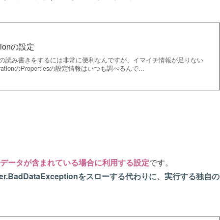
rationの設定
#でCSVの読み書きをするには非常に便利なんですが、イマイチ情報が足りない
ationのPropertiesの設定情報はいつも調べるんで...
データが含まれている場合に利用する設定
です。
lper.BadDataExceptionをスローする代わりに、実行する独自の