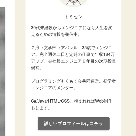
トミセン
30代未経験からエンジニアになり人生を変
えるための情報を発信中。
２浪→文学部→アパレル→35歳でエンジニ
ア。完全週休二日と定時の仕事で年収184万
アップ。会社員エンジニア９年目の次期役員
候補。
プログラミングもくもく会共同運営。初学者
エンジニアのメンター。
C#/Java/HTML/CSS。頼まれればWeb制作
もします。
詳しいプロフィールはコチラ